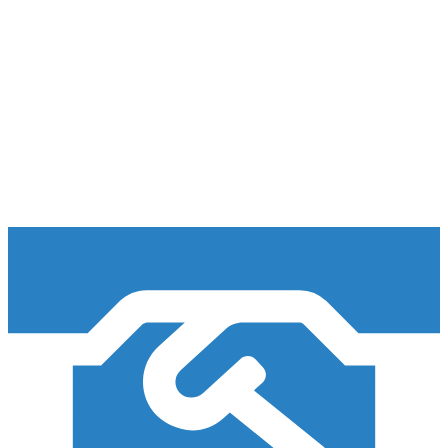
en
cada
operación
logística.