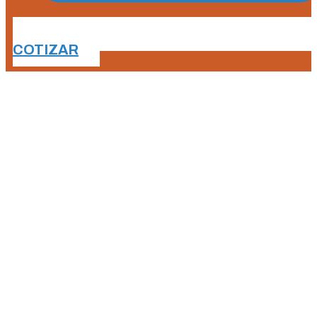
COTIZAR
Working with us
Extensive
Company Network